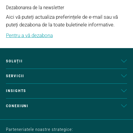
Dezabonarea de la newsletter
Aici vă puteți actualiza preferințele de e-mail sau vă
puteți dezabona de la toate buletinele informative.
Pentru a vă dezabona
SOLUȚII
SERVICII
INSIGHTS
CONEXIUNI
Parteneriatele noastre strategice: