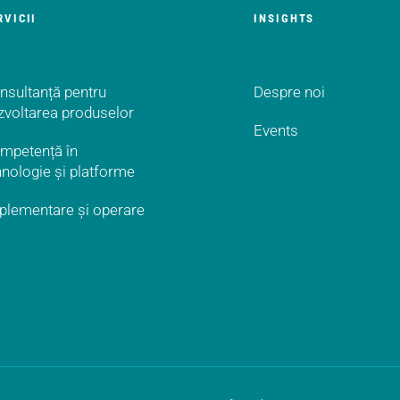
RVICII
INSIGHTS
nsultanță pentru
Despre noi
zvoltarea produselor
Events
mpetență în
hnologie și platforme
plementare și operare