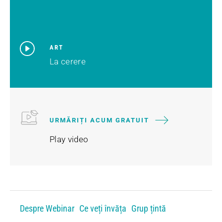
ART
La cerere
URMĂRIȚI ACUM GRATUIT
Play video
Despre Webinar
Ce veți învăța
Grup țintă