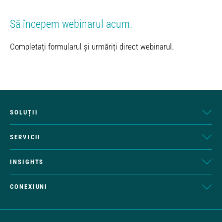
Să începem webinarul acum.
Completați formularul și urmăriți direct webinarul.
SOLUȚII
SERVICII
INSIGHTS
CONEXIUNI