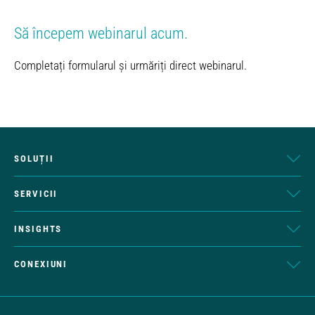
Să începem webinarul acum.
Completați formularul și urmăriți direct webinarul.
SOLUȚII
SERVICII
INSIGHTS
CONEXIUNI