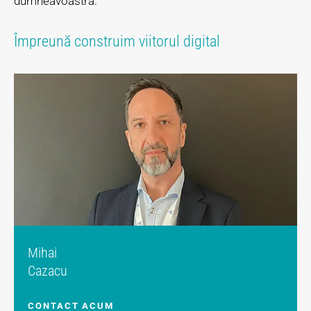
dumneavoastră.
Împreună construim viitorul digital
Mihai
Cazacu
CONTACT ACUM