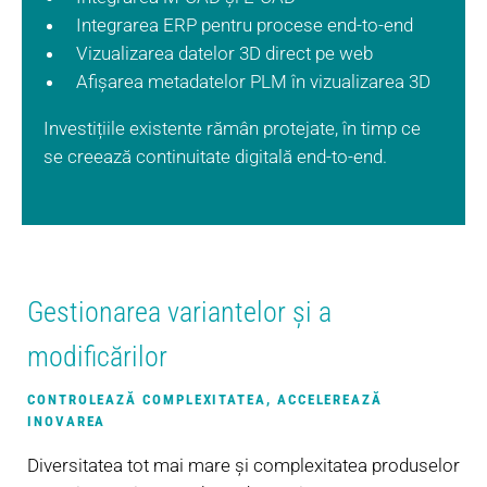
Integrarea ERP pentru procese end-to-end
Vizualizarea datelor 3D direct pe web
Afișarea metadatelor PLM în vizualizarea 3D
Investițiile existente rămân protejate, în timp ce
se creează continuitate digitală end-to-end.
Gestionarea variantelor și a
modificărilor
CONTROLEAZĂ COMPLEXITATEA, ACCELEREAZĂ
INOVAREA
Diversitatea tot mai mare și complexitatea produselor