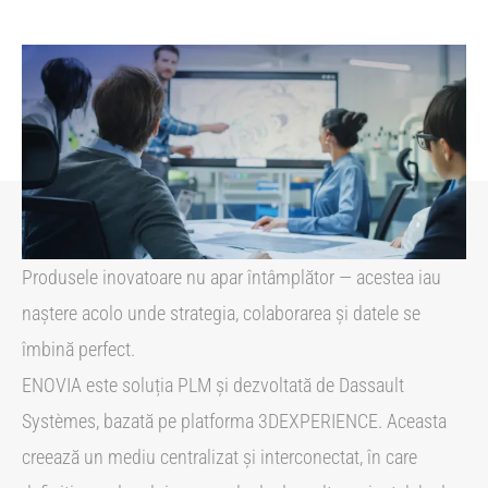
Produsele inovatoare nu apar întâmplător — acestea iau
naștere acolo unde strategia, colaborarea și datele se
îmbină perfect.
ENOVIA este soluția PLM și dezvoltată de Dassault
Systèmes, bazată pe platforma 3DEXPERIENCE. Aceasta
creează un mediu centralizat și interconectat, în care