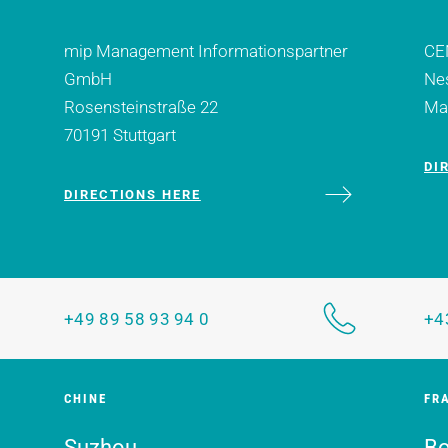
mip Management Informationspartner
CE
GmbH
Nes
Rosensteinstraße 22
Mai
70191 Stuttgart
DI
DIRECTIONS HERE
+49 89 58 93 94 0
+4
CHINE
FR
Suzhou
Bo