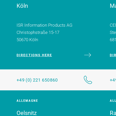
Köln
M
ISR Information Products AG
CE
Christophstraße 15-17
St
50670 Köln
68
DIRECTIONS HERE
DI
+49 (0) 221 650860
+4
ALLEMAGNE
AL
Oelsnitz
Ra