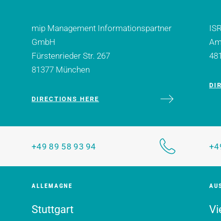
mip Management Informationspartner
ISR
GmbH
Am 
Fürstenrieder Str. 267
48
81377 München
DI
DIRECTIONS HERE
+49 89 58 93 94
+4
ALLEMAGNE
AU
Stuttgart
Vi