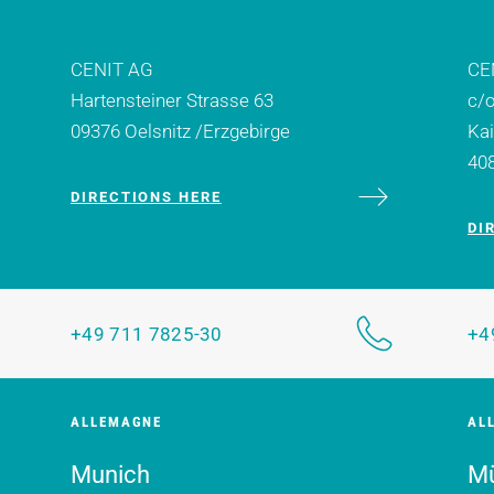
CENIT AG
CE
Hartensteiner Strasse 63
c/
09376 Oelsnitz /Erzgebirge
Kai
40
DIRECTIONS HERE
DI
+49 711 7825-30
+4
ALLEMAGNE
AL
Munich
Mü