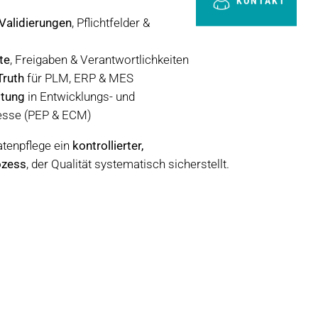
KONTAKT
Validierungen
, Pflichtfelder &
te
, Freigaben & Verantwortlichkeiten
Truth
für PLM, ERP & MES
ttung
in Entwicklungs- und
esse (PEP & ECM)
tenpflege ein
kontrollierter,
ozess
, der Qualität systematisch sicherstellt.