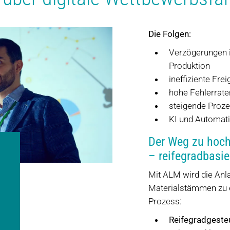
Die Folgen:
Verzögerungen i
Produktion
ineffiziente Fr
hohe Fehlerrate
steigende Proze
KI und Automati
Der Weg zu hoc
– reifegradbasier
Mit ALM wird die Anla
Materialstämmen zu e
Prozess:
Reifegradgeste