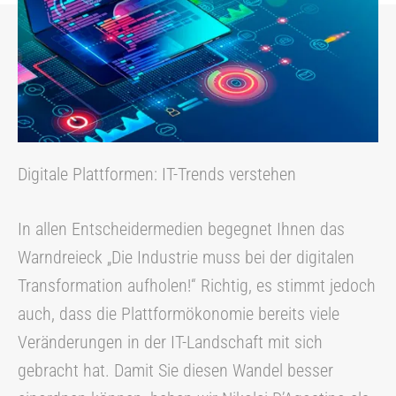
Digitale Plattformen: IT-Trends verstehen
In allen Entscheidermedien begegnet Ihnen das
Warndreieck „Die Industrie muss bei der digitalen
Transformation aufholen!“ Richtig, es stimmt jedoch
auch, dass die Plattformökonomie bereits viele
Veränderungen in der IT-Landschaft mit sich
gebracht hat. Damit Sie diesen Wandel besser