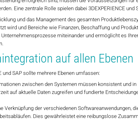
stehung erfolgreich sind, müssen die Voraussetzungen für ein
rden. Eine zentrale Rolle spielen dabei 3DEXPERIENCE und 
cklung und das Management des gesamten Produktlebenszykl
zt wird und Bereiche wie Finanzen, Beschaffung und Produkti
n Unternehmensprozesse miteinander und ermöglicht es Ihre
n.
integration auf allen Ebenen
E und SAP sollte mehrere Ebenen umfassen:
formationen zwischen den Systemen müssen konsistent und in 
it auf aktuelle Daten zugreifen und fundierte Entscheidunge
che Verknüpfung der verschiedenen Softwareanwendungen, di
rbeitsabläufen. Dies gewährleistet eine reibungslose Zusam