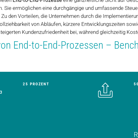
bieten
End-to-End-Prozesse
eine ganzheitliche Sicht auf Gesc
n. Sie ermöglichen eine durchgängige und umfassende Steuer
Zu den Vorteilen, die Unternehmen durch die Implementierun
lziehbarkeit von Abläufen, kürzere Entwicklungszeiten sowie 
steigerten Kundenzufriedenheit bei, während gleichzeitig Kos
e von End-to-End-Prozessen – Ben
25 PROZENT
5
R