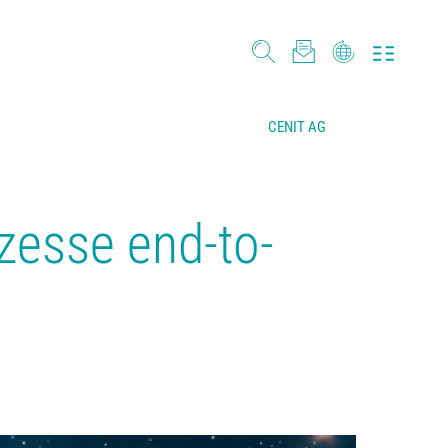
CENIT AG
esse end-to-