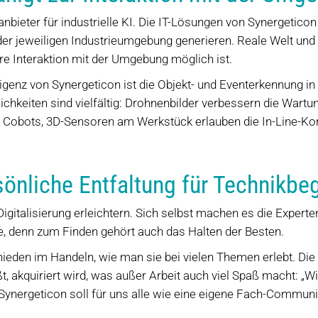
anbieter für industrielle KI. Die IT-Lösungen von Synergeticon
der jeweiligen Industrieumgebung generieren. Reale Welt und 
re Interaktion mit der Umgebung möglich ist.
ligenz von Synergeticon ist die Objekt- und Eventerkennung i
hkeiten sind vielfältig: Drohnenbilder verbessern die Wartu
es Cobots, 3D-Sensoren am Werkstück erlauben die In-Line-Ko
sönliche Entfaltung für Technikbe
Digitalisierung erleichtern. Sich selbst machen es die Expert
e, denn zum Finden gehört auch das Halten der Besten.
ieden im Handeln, wie man sie bei vielen Themen erlebt. Die M
, akquiriert wird, was außer Arbeit auch viel Spaß macht: „W
 Synergeticon soll für uns alle wie eine eigene Fach-Commun