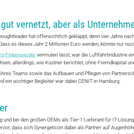
– gut vernetzt, aber als Unterneh
oughtleader hat offensichtlich geklappt, denn vier Jahre na
 Dass es dieses Jahr 2 Millionen Euro werden, könnte nur no
rg-Finkenwerder
vermuten lässt, war die Luftfahrtindustrie e
en, allerdings, wie Küstner berichtet, ohne Fremdkapital und
een ihres Teams sowie das Aufbauen und Pflegen von Partnersc
d ein wichtiger Begleiter war dabei CENIT in Hamburg.
er
g und bei den großen OEMs als Tier-1-Lieferant für IT-Lösun
vor, dass sich Synergeticon dabei als Partner auf Augenhöhe 