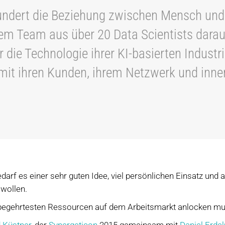
hundert die Beziehung zwischen Mensch und
rem Team aus über 20 Data Scientists dara
r die Technologie ihrer KI-basierten Indust
it ihren Kunden, ihrem Netzwerk und inner
edarf es einer sehr guten Idee, viel persönlichen Einsatz und
 wollen.
 begehrtesten Ressourcen auf dem Arbeitsmarkt anlocken mu
 Küstner
, der
Synergeticon
2015 gemeinsam mit
Daniel Erde