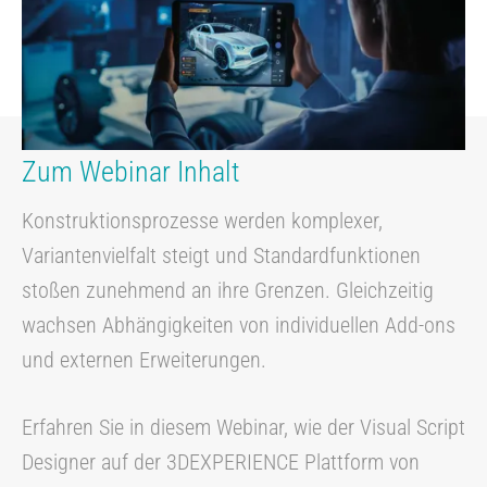
Zum Webinar Inhalt
Konstruktionsprozesse werden komplexer,
Variantenvielfalt steigt und Standardfunktionen
stoßen zunehmend an ihre Grenzen. Gleichzeitig
wachsen Abhängigkeiten von individuellen Add-ons
und externen Erweiterungen.
Erfahren Sie in diesem Webinar, wie der Visual Script
Designer auf der 3DEXPERIENCE Plattform von