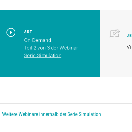
ART
J
On-Demand
Vi
Teil 2 von 3
der Webinar-
Serie Simulation
Weitere Webinare innerhalb der Serie Simulation