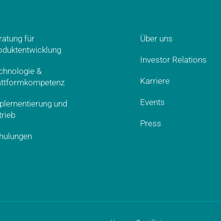
ratung für
Über uns
oduktentwicklung
Investor Relations
chnologie &
Karriere
attformkompetenz
Events
plementierung und
trieb
Press
hulungen