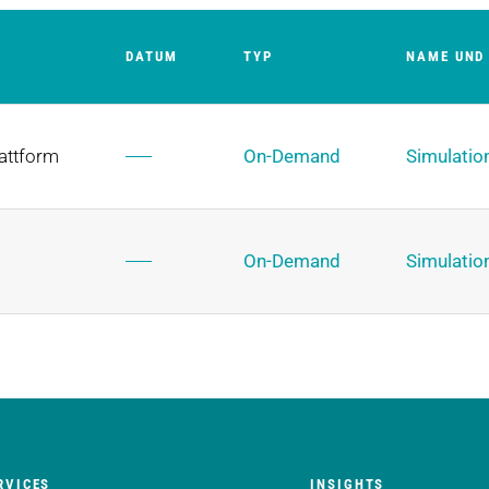
DATUM
TYP
NAME UND 
attform
On-Demand
Simulation
On-Demand
Simulation
RVICES
INSIGHTS